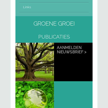
Links
GROENE GROEI
PUBLICATIES
AANMELDEN
NIEUWSBRIEF >