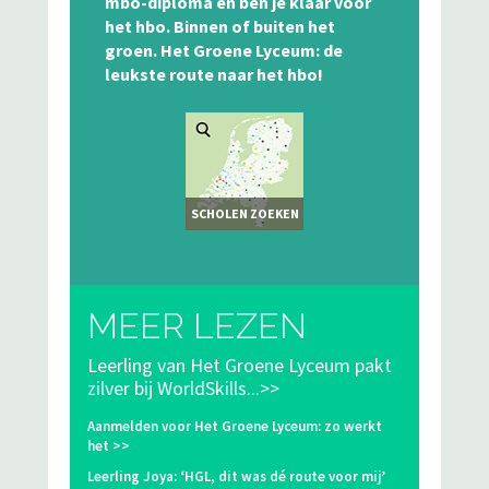
mbo-diploma en ben je klaar voor
het hbo. Binnen of buiten het
groen. Het Groene Lyceum: de
leukste route naar het hbo!
SCHOLEN ZOEKEN
MEER LEZEN
Leerling van Het Groene Lyceum pakt
zilver bij WorldSkills...>>
Aanmelden voor Het Groene Lyceum: zo werkt
het >>
Leerling Joya: ‘HGL, dit was dé route voor mij’