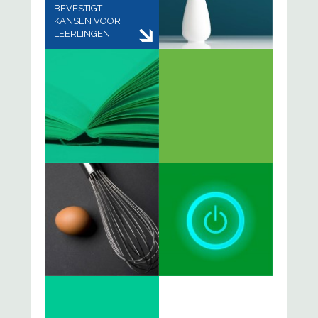
BEVESTIGT
KANSEN VOOR
LEERLINGEN