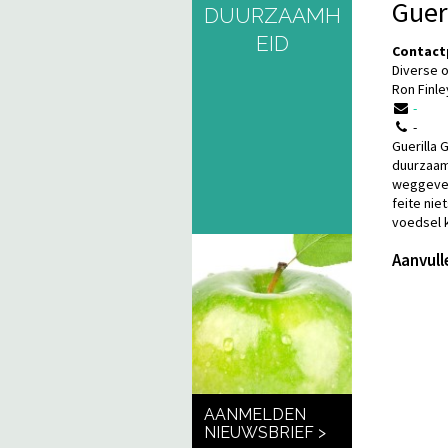
Guer
DUURZAAMH
EID
Contact
Diverse o
Ron Finle
-
-
Guerilla
duurzaamh
weggeven:
feite nie
voedsel 
Aanvull
AANMELDEN
NIEUWSBRIEF >