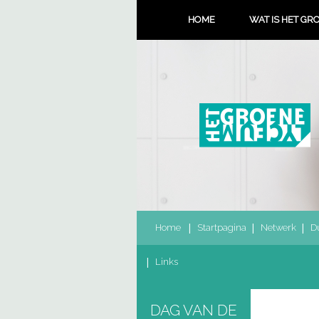
HOME
WAT IS HET GR
Home
Startpagina
Netwerk
D
Links
DAG VAN DE