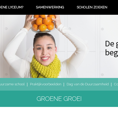
OENE LYCEUM?
SAMENWERKING
SCHOLEN ZOEKEN
De 
beg
uurzame school
Praktijkvoorbeelden
Dag van de Duurzaamheid
Co
GROENE GROEI