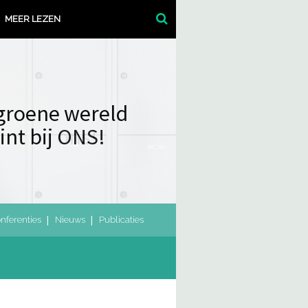
MEER LEZEN
groene wereld
int bij ONS!
nferenties
Nieuws
Publicaties