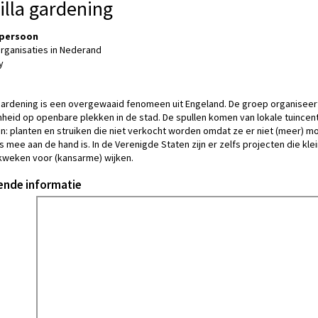
illa gardening
persoon
rganisaties in Nederand
y
 Gardening is een overgewaaid fenomeen uit Engeland. De groep organiseer
eid op openbare plekken in de stad. De spullen komen van lokale tuincentr
 planten en struiken die niet verkocht worden omdat ze er niet (meer) mo
ts mee aan de hand is. In de Verenigde Staten zijn er zelfs projecten die k
kweken voor (kansarme) wijken.
ende informatie