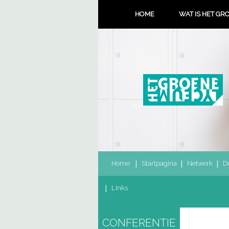
HOME
WAT IS HET GR
Home
Startpagina
Netwerk
D
Links
CONFERENTIE