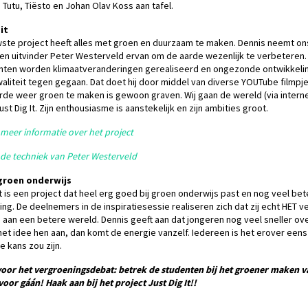
utu, Tiësto en Johan Olav Koss aan tafel.
it
wste project heeft alles met groen en duurzaam te maken. Dennis neemt on
 en uitvinder Peter Westerveld ervan om de aarde wezenlijk te verbeteren
nten worden klimaatveranderingen gerealiseerd en ongezonde ontwikkelin
liteit tegen gegaan. Dat doet hij door middel van diverse YOUTube filmpj
rde weer groen te maken is gewoon graven. Wij gaan de wereld (via inter
ust Dig It. Zijn enthousiasme is aanstekelijk en zijn ambities groot.
 meer informatie over het project
 de techniek van Peter Westerveld
groen onderwijs
it is een project dat heel erg goed bij groen onderwijs past en nog veel bet
ng. De deelnemers in de inspiratiesessie realiseren zich dat zij echt HET 
 aan een betere wereld. Dennis geeft aan dat jongeren nog veel sneller over
et idee hen aan, dan komt de energie vanzelf. Iedereen is het erover eens da
 kans zou zijn.
 voor het vergroeningsdebat: betrek de studenten bij het groener maken 
voor gáán! Haak aan bij het project Just Dig It!!