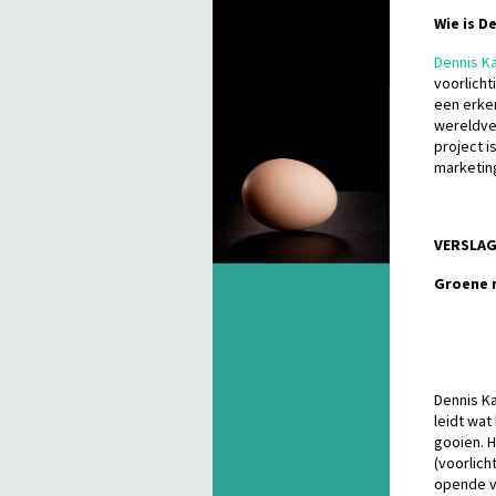
Wie is D
Dennis K
voorlicht
een erke
wereldve
project i
marketin
VERSLAG
Groene 
Dennis Ka
leidt wat
gooien. H
(voorlich
opende ve