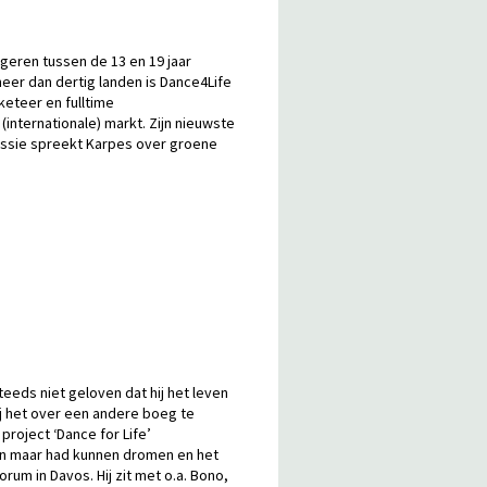
ongeren tussen de 13 en 19 jaar
 meer dan dertig landen is Dance4Life
eteer en fulltime
 (internationale) markt. Zijn nieuwste
esessie spreekt Karpes over groene
teeds niet geloven dat hij het leven
ij het over een andere boeg te
project ‘Dance for Life’
een maar had kunnen dromen en het
um in Davos. Hij zit met o.a. Bono,