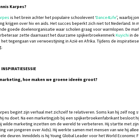
ennis Karpes?
arpes
is het brein achter het populaire schoolevent ‘
Dance4Life
’, waarbij j
ing krijgen over hiv en aids. Het succes beperkt zich niet tot Nederland. In
nde goede doelenorganisatie waar scholen graag voor warmlopen. De mark
rbeteraar zette daarnaast het duurzame spijkerbroekenmerk
Kuyichi
in de
s het tegengaan van verwoestijning in Azië en Afrika. Tijdens de inspirati
g.
 INSPIRATIESESSIE
marketing, hoe maken we groene ideeën groot?
rpes begint zijn verhaal met zichzelf te relativeren. Soms kan hij zelf nog s
 hij nu doet. Na een marketingjob bij een spijkerbroekenfabrikant besloot h
ij wilde marketing inzetten om de wereld te verbeteren. Hij startte met zijn 
ting van jongeren over Aids). Hij werkte samen met mensen van wie hij all
le deuren. Inmiddels is hij Young Global Leader voor het World Economic For