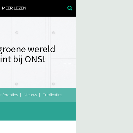
MEER LEZEN
groene wereld
int bij ONS!
nferenties
Nieuws
Publicaties