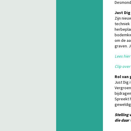
Desmond T
Just Dig 
Zijn nieu
techniek
herbepla
bodemkwa
om de aa
graven. J
Lees hier
Clip over
Rol van 
Just Dig 
Vergroeni
bijdragen
Spreekt h
geweldige
Stelling
die daar 