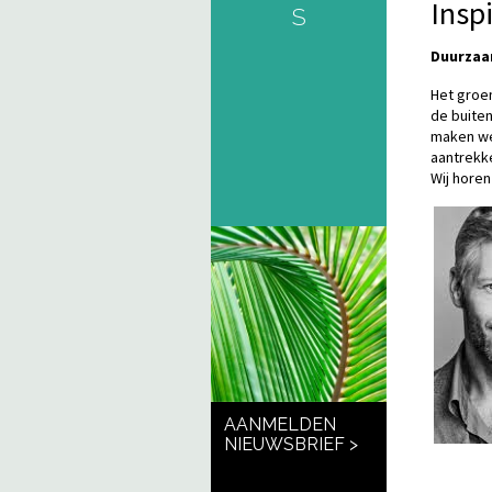
Insp
S
Duurzaa
Het groe
de buiten
maken we
aantrekke
Wij hore
AANMELDEN
NIEUWSBRIEF >