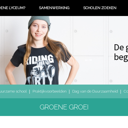
OENE LYCEUM?
SAMENWERKING
SCHOLEN ZOEKEN
De 
beg
uurzame school
Praktijkvoorbeelden
Dag van de Duurzaamheid
Co
GROENE GROEI